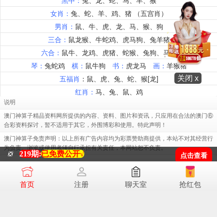
关闭 x
说明
澳门神算子精品资料网所提供的内容、资料、图片和资讯，只应用在合法的澳门⑥
合彩资料探讨，暂不适用于其它，外围博彩和使用。特此声明！
澳门神算子免责声明：以上所有广告内容均为彩票赞助商提供，本站不对其经营行
为负责。浏览或使用者须自行承担有关责任，本网站恕不负责。
219期:
已免费公开√
❎
点击查看
[澳门神算子]易记域名 82776.cc
首页
注册
聊天室
抢红包