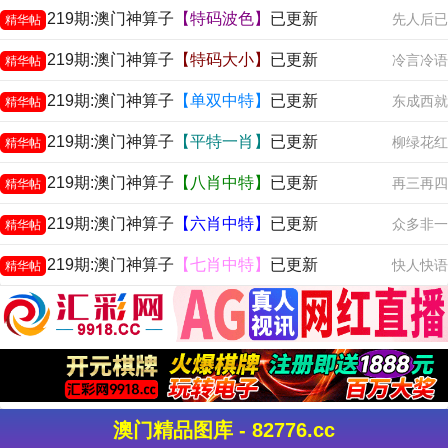
219期:澳门神算子
【特码波色】
已更新
先人后已
精华帖
219期:澳门神算子
【特码大小】
已更新
冷言冷语
精华帖
219期:澳门神算子
【单双中特】
已更新
东成西就
精华帖
219期:澳门神算子
【平特一肖】
已更新
柳绿花红
精华帖
219期:澳门神算子
【八肖中特】
已更新
再三再四
精华帖
219期:澳门神算子
【六肖中特】
已更新
众多非一
精华帖
219期:澳门神算子
【七肖中特】
已更新
快人快语
精华帖
澳门精品图库 - 82776.cc