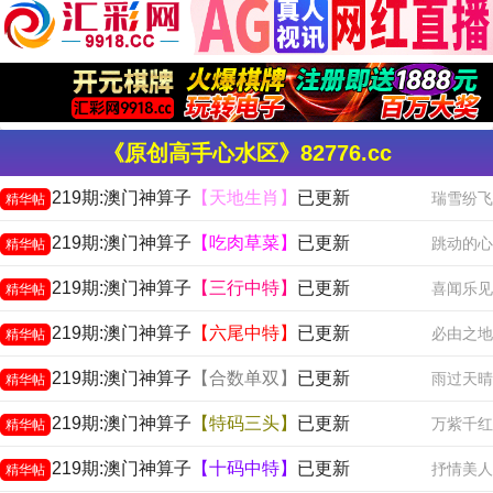
《原创高手心水区》82776.cc
219期:澳门神算子
【天地生肖】
已更新
瑞雪纷飞
精华帖
219期:澳门神算子
【吃肉草菜】
已更新
跳动的心
精华帖
219期:澳门神算子
【三行中特】
已更新
喜闻乐见
精华帖
219期:澳门神算子
【六尾中特】
已更新
必由之地
精华帖
219期:澳门神算子
【合数单双】
已更新
雨过天晴
精华帖
219期:澳门神算子
【特码三头】
已更新
万紫千红
精华帖
219期:澳门神算子
【十码中特】
已更新
抒情美人
精华帖