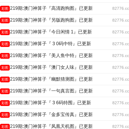
219期:澳门神算子『高清跑狗图』已更新
82776.cc
彩图
219期:澳门神算子『另版跑狗图』已更新
82776.cc
彩图
219期:澳门神算子『今日闲情 1』已更新
82776.cc
彩图
219期:澳门神算子『 3 0码中特』已更新
82776.cc
彩图
219期:澳门神算子『美人鱼中特』已更新
82776.cc
彩图
219期:澳门神算子『澳门女人味』已更新
82776.cc
彩图
219期:澳门神算子『幽默猜测图』已更新
82776.cc
彩图
219期:澳门神算子『一句真言图』已更新
82776.cc
彩图
219期:澳门神算子『 3 6码特围』已更新
82776.cc
彩图
219期:澳门神算子『金多宝传真』已更新
82776.cc
彩图
219期:澳门神算子『凤凰天机图』已更新
82776.cc
彩图