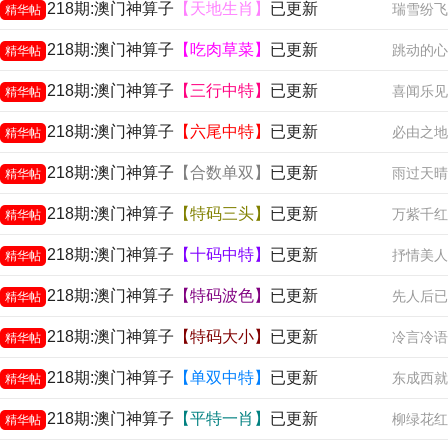
218期:澳门神算子
【天地生肖】
已更新
瑞雪纷飞
精华帖
218期:澳门神算子
【吃肉草菜】
已更新
跳动的心
精华帖
218期:澳门神算子
【三行中特】
已更新
喜闻乐见
精华帖
218期:澳门神算子
【六尾中特】
已更新
必由之地
精华帖
218期:澳门神算子
【合数单双】
已更新
雨过天晴
精华帖
218期:澳门神算子
【特码三头】
已更新
万紫千红
精华帖
218期:澳门神算子
【十码中特】
已更新
抒情美人
精华帖
218期:澳门神算子
【特码波色】
已更新
先人后已
精华帖
218期:澳门神算子
【特码大小】
已更新
冷言冷语
精华帖
218期:澳门神算子
【单双中特】
已更新
东成西就
精华帖
218期:澳门神算子
【平特一肖】
已更新
柳绿花红
精华帖