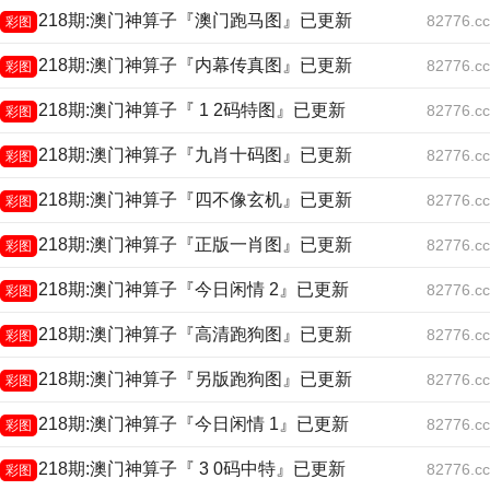
218期:澳门神算子『澳门跑马图』已更新
82776.cc
彩图
218期:澳门神算子『内幕传真图』已更新
82776.cc
彩图
218期:澳门神算子『 1 2码特图』已更新
82776.cc
彩图
218期:澳门神算子『九肖十码图』已更新
82776.cc
彩图
218期:澳门神算子『四不像玄机』已更新
82776.cc
彩图
218期:澳门神算子『正版一肖图』已更新
82776.cc
彩图
218期:澳门神算子『今日闲情 2』已更新
82776.cc
彩图
218期:澳门神算子『高清跑狗图』已更新
82776.cc
彩图
218期:澳门神算子『另版跑狗图』已更新
82776.cc
彩图
218期:澳门神算子『今日闲情 1』已更新
82776.cc
彩图
218期:澳门神算子『 3 0码中特』已更新
82776.cc
彩图