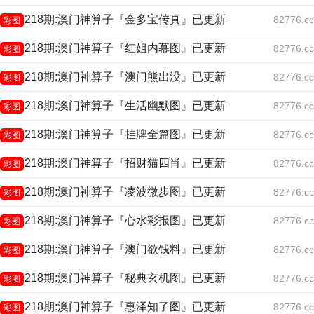
218期:澳门神算子『金多宝传真』已更新
82776.cc
彩图
218期:澳门神算子『红姐内幕图』已更新
82776.cc
彩图
218期:澳门神算子『澳门熊出没』已更新
82776.cc
彩图
218期:澳门神算子『生活幽默图』已更新
82776.cc
彩图
218期:澳门神算子『挂牌全篇图』已更新
82776.cc
彩图
218期:澳门神算子『招财猫四肖』已更新
82776.cc
彩图
218期:澳门神算子『凌波微步图』已更新
82776.cc
彩图
218期:澳门神算子『心水彩报图』已更新
82776.cc
彩图
218期:澳门神算子『澳门欲钱料』已更新
82776.cc
彩图
218期:澳门神算子『秘典玄机图』已更新
82776.cc
彩图
218期:澳门神算子『惠泽知了图』已更新
82776.cc
彩图