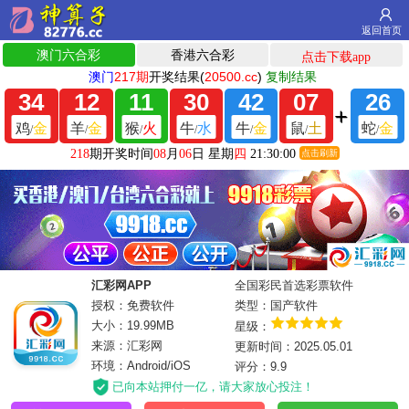
返回首页
汇彩网APP
全国彩民首选彩票软件
授权：免费软件
类型：国产软件
大小：19.99MB
星级：
来源：汇彩网
更新时间：2025.05.01
环境：Android/iOS
评分：9.9
已向本站押付一亿，请大家放心投注！