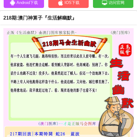
Android下载
IOS下载
访问官网
218期:澳门神算子『生活解幽默』