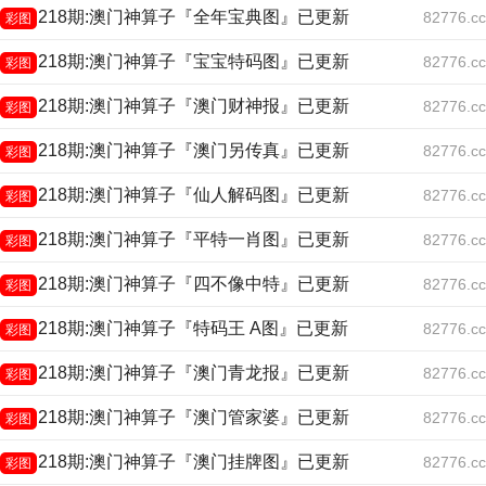
218期:澳门神算子『全年宝典图』已更新
82776.cc
彩图
218期:澳门神算子『宝宝特码图』已更新
82776.cc
彩图
218期:澳门神算子『澳门财神报』已更新
82776.cc
彩图
218期:澳门神算子『澳门另传真』已更新
82776.cc
彩图
218期:澳门神算子『仙人解码图』已更新
82776.cc
彩图
218期:澳门神算子『平特一肖图』已更新
82776.cc
彩图
218期:澳门神算子『四不像中特』已更新
82776.cc
彩图
218期:澳门神算子『特码王 A图』已更新
82776.cc
彩图
218期:澳门神算子『澳门青龙报』已更新
82776.cc
彩图
218期:澳门神算子『澳门管家婆』已更新
82776.cc
彩图
218期:澳门神算子『澳门挂牌图』已更新
82776.cc
彩图