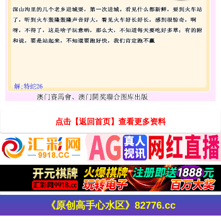
点击【返回首页】查看更多资料
《原创高手心水区》82776.cc