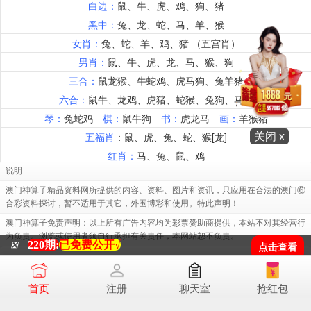
关闭 x
说明
澳门神算子精品资料网所提供的内容、资料、图片和资讯，只应用在合法的澳门⑥
合彩资料探讨，暂不适用于其它，外围博彩和使用。特此声明！
澳门神算子免责声明：以上所有广告内容均为彩票赞助商提供，本站不对其经营行
为负责。浏览或使用者须自行承担有关责任，本网站恕不负责。
220期:
已免费公开√
❎
点击查看
[澳门神算子]易记域名 82776.cc
首页
注册
聊天室
抢红包