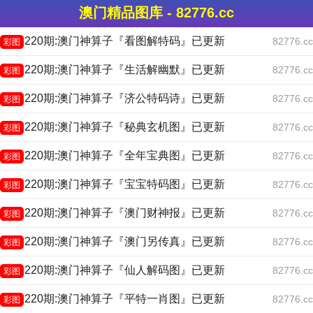
澳门精品图库 - 82776.cc
220期:澳门神算子『看图解特码』已更新
82776.cc
彩图
220期:澳门神算子『生活解幽默』已更新
82776.cc
彩图
220期:澳门神算子『济公特码诗』已更新
82776.cc
彩图
220期:澳门神算子『秘典玄机图』已更新
82776.cc
彩图
220期:澳门神算子『全年宝典图』已更新
82776.cc
彩图
220期:澳门神算子『宝宝特码图』已更新
82776.cc
彩图
220期:澳门神算子『澳门财神报』已更新
82776.cc
彩图
220期:澳门神算子『澳门另传真』已更新
82776.cc
彩图
220期:澳门神算子『仙人解码图』已更新
82776.cc
彩图
220期:澳门神算子『平特一肖图』已更新
82776.cc
彩图