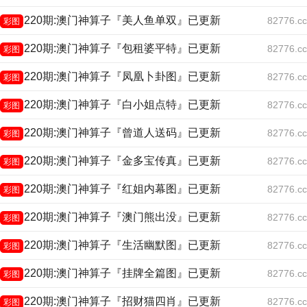
220期:澳门神算子『美人鱼单双』已更新
82776.cc
彩图
220期:澳门神算子『包租婆平特』已更新
82776.cc
彩图
220期:澳门神算子『凤凰卜卦图』已更新
82776.cc
彩图
220期:澳门神算子『白小姐点特』已更新
82776.cc
彩图
220期:澳门神算子『曾道人送码』已更新
82776.cc
彩图
220期:澳门神算子『金多宝传真』已更新
82776.cc
彩图
220期:澳门神算子『红姐内幕图』已更新
82776.cc
彩图
220期:澳门神算子『澳门熊出没』已更新
82776.cc
彩图
220期:澳门神算子『生活幽默图』已更新
82776.cc
彩图
220期:澳门神算子『挂牌全篇图』已更新
82776.cc
彩图
220期:澳门神算子『招财猫四肖』已更新
82776.cc
彩图