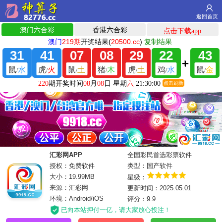
返回首页
汇彩网APP
全国彩民首选彩票软件
授权：免费软件
类型：国产软件
大小：19.99MB
星级：
来源：汇彩网
更新时间：2025.05.01
环境：Android/iOS
评分：9.9
已向本站押付一亿，请大家放心投注！