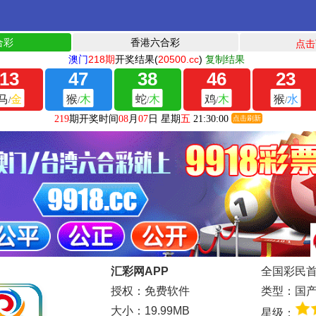
汇彩网APP
全国彩民
授权：免费软件
类型：国
大小：19.99MB
星级：