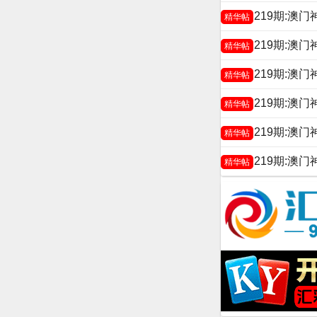
219期:澳门
精华帖
219期:澳门
精华帖
219期:澳门
精华帖
219期:澳门
精华帖
219期:澳门
精华帖
219期:澳门
精华帖