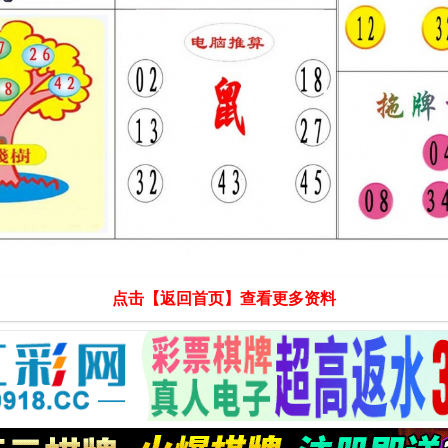
点击【返回首页】查看更多资料