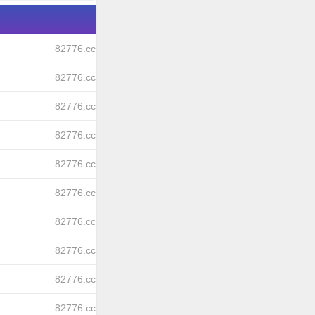
82776.cc
82776.cc
82776.cc
82776.cc
82776.cc
82776.cc
82776.cc
82776.cc
82776.cc
82776.cc