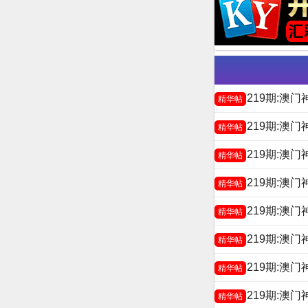
219期:澳门
精华帖
219期:澳门
精华帖
219期:澳门
精华帖
219期:澳门
精华帖
219期:澳门
精华帖
219期:澳门
精华帖
219期:澳门
精华帖
219期:澳门
精华帖