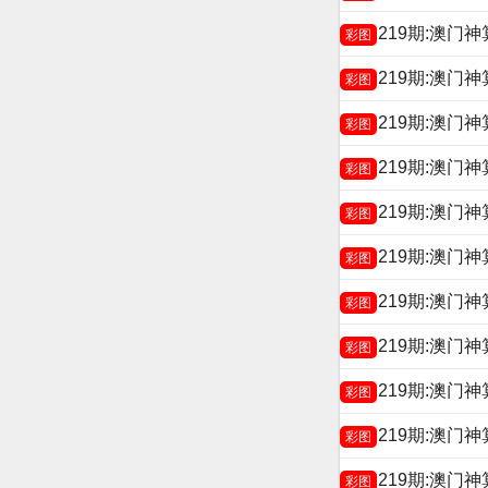
219期:澳门
彩图
219期:澳门
彩图
219期:澳门
彩图
219期:澳门
彩图
219期:澳门
彩图
219期:澳门
彩图
219期:澳门
彩图
219期:澳门
彩图
219期:澳门
彩图
219期:澳门
彩图
219期:澳门
彩图