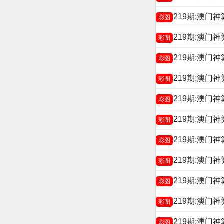
219期:澳门
彩图
219期:澳门
彩图
219期:澳门
彩图
219期:澳门
彩图
219期:澳门
彩图
219期:澳门
彩图
219期:澳门
彩图
219期:澳门
彩图
219期:澳门
彩图
219期:澳门
彩图
219期:澳门
彩图