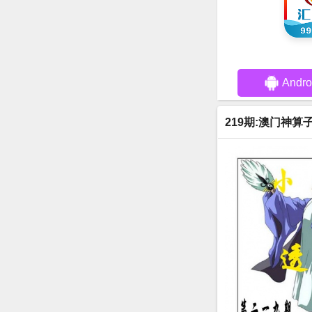
Andr
219期:澳门神