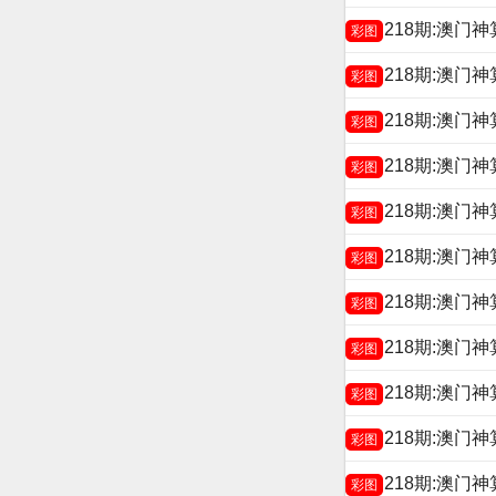
218期:澳门
彩图
218期:澳门
彩图
218期:澳门
彩图
218期:澳门
彩图
218期:澳门
彩图
218期:澳门
彩图
218期:澳门
彩图
218期:澳门
彩图
218期:澳门
彩图
218期:澳门
彩图
218期:澳门
彩图