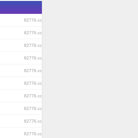
82776.cc
82776.cc
82776.cc
82776.cc
82776.cc
82776.cc
82776.cc
82776.cc
82776.cc
82776.cc