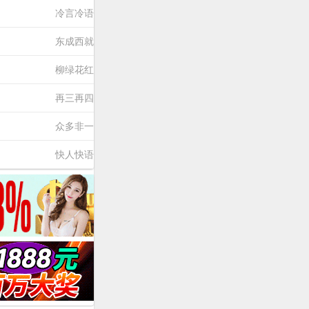
冷言冷语
东成西就
柳绿花红
再三再四
众多非一
快人快语