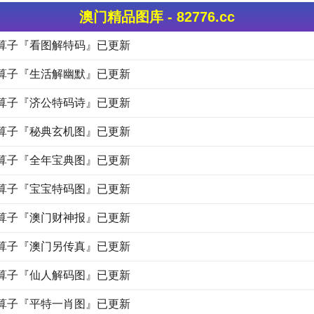
澳门精品图库 - 82776.cc
神算子『看图解特码』已更新
神算子『生活解幽默』已更新
神算子『济公特码诗』已更新
神算子『秘典玄机图』已更新
神算子『全年宝典图』已更新
神算子『宝宝特码图』已更新
神算子『澳门财神报』已更新
神算子『澳门另传真』已更新
神算子『仙人解码图』已更新
神算子『平特一肖图』已更新