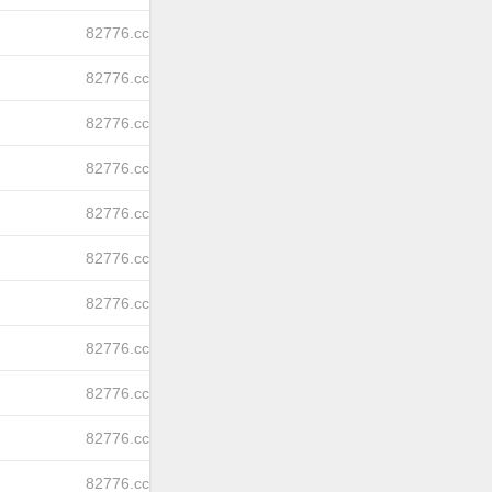
82776.cc
82776.cc
82776.cc
82776.cc
82776.cc
82776.cc
82776.cc
82776.cc
82776.cc
82776.cc
82776.cc