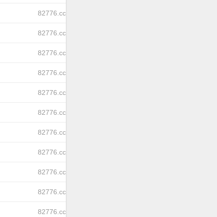
82776.cc
82776.cc
82776.cc
82776.cc
82776.cc
82776.cc
82776.cc
82776.cc
82776.cc
82776.cc
82776.cc