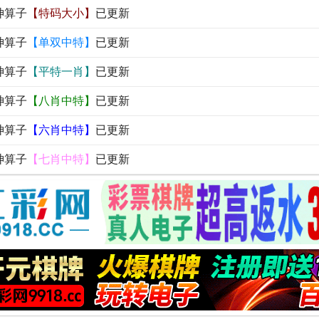
神算子
【特码大小】
已更新
神算子
【单双中特】
已更新
神算子
【平特一肖】
已更新
神算子
【八肖中特】
已更新
神算子
【六肖中特】
已更新
神算子
【七肖中特】
已更新