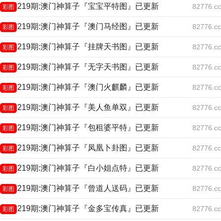
219期:澳门神算子『宝宝平特图』已更新
82776.cc
彩图
219期:澳门神算子『澳门马经图』已更新
82776.cc
彩图
219期:澳门神算子『挂牌天书图』已更新
82776.cc
彩图
219期:澳门神算子『无字天书图』已更新
82776.cc
彩图
219期:澳门神算子『澳门火麒麟』已更新
82776.cc
彩图
219期:澳门神算子『美人鱼单双』已更新
82776.cc
彩图
219期:澳门神算子『包租婆平特』已更新
82776.cc
彩图
219期:澳门神算子『凤凰卜卦图』已更新
82776.cc
彩图
219期:澳门神算子『白小姐点特』已更新
82776.cc
彩图
219期:澳门神算子『曾道人送码』已更新
82776.cc
彩图
219期:澳门神算子『金多宝传真』已更新
82776.cc
彩图