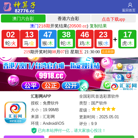
返回首页
汇彩网APP
全国彩民首选彩票软件
授权：免费软件
类型：国产软件
大小：19.99MB
星级：
来源：汇彩网
更新时间：2025.05.01
环境：Android/iOS
评分：9.9
已向本站押付一亿，请大家放心投注！