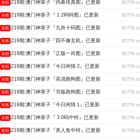
219期:澳门神算子『内幕传真图』已更新
82776.cc
彩图
219期:澳门神算子『 1 2码特图』已更新
82776.cc
彩图
219期:澳门神算子『九肖十码图』已更新
82776.cc
彩图
219期:澳门神算子『四不像玄机』已更新
82776.cc
彩图
219期:澳门神算子『正版一肖图』已更新
82776.cc
彩图
219期:澳门神算子『今日闲情 2』已更新
82776.cc
彩图
219期:澳门神算子『高清跑狗图』已更新
82776.cc
彩图
219期:澳门神算子『另版跑狗图』已更新
82776.cc
彩图
219期:澳门神算子『今日闲情 1』已更新
82776.cc
彩图
219期:澳门神算子『 3 0码中特』已更新
82776.cc
彩图
219期:澳门神算子『美人鱼中特』已更新
82776.cc
彩图