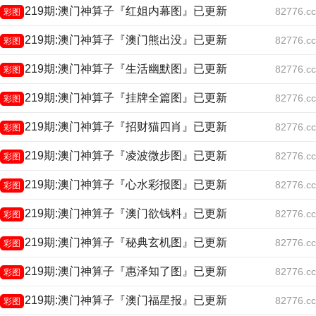
219期:澳门神算子『红姐内幕图』已更新
82776.cc
彩图
219期:澳门神算子『澳门熊出没』已更新
82776.cc
彩图
219期:澳门神算子『生活幽默图』已更新
82776.cc
彩图
219期:澳门神算子『挂牌全篇图』已更新
82776.cc
彩图
219期:澳门神算子『招财猫四肖』已更新
82776.cc
彩图
219期:澳门神算子『凌波微步图』已更新
82776.cc
彩图
219期:澳门神算子『心水彩报图』已更新
82776.cc
彩图
219期:澳门神算子『澳门欲钱料』已更新
82776.cc
彩图
219期:澳门神算子『秘典玄机图』已更新
82776.cc
彩图
219期:澳门神算子『惠泽知了图』已更新
82776.cc
彩图
219期:澳门神算子『澳门福星报』已更新
82776.cc
彩图