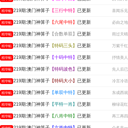
219期:澳门神算子
【三行中特】
已更新
喜闻乐见
精华帖
219期:澳门神算子
【六尾中特】
已更新
必由之地
精华帖
219期:澳门神算子
【合数单双】
已更新
雨过天晴
精华帖
219期:澳门神算子
【特码三头】
已更新
万紫千红
精华帖
219期:澳门神算子
【十码中特】
已更新
抒情美人
精华帖
219期:澳门神算子
【特码波色】
已更新
先人后已
精华帖
219期:澳门神算子
【特码大小】
已更新
冷言冷语
精华帖
219期:澳门神算子
【单双中特】
已更新
东成西就
精华帖
219期:澳门神算子
【平特一肖】
已更新
柳绿花红
精华帖
219期:澳门神算子
【八肖中特】
已更新
再三再四
精华帖
219期:澳门神算子
【六肖中特】
已更新
众多非一