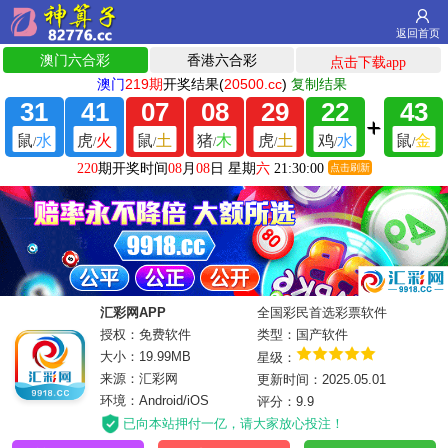
返回首页
汇彩网APP
全国彩民首选彩票软件
授权：免费软件
类型：国产软件
大小：19.99MB
星级：
来源：汇彩网
更新时间：2025.05.01
环境：Android/iOS
评分：9.9
已向本站押付一亿，请大家放心投注！