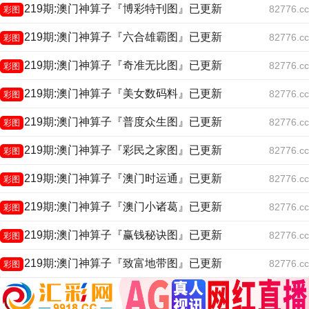
219期:澳门神算子『博彩特刊图』已更新
82776.cc
彩图
219期:澳门神算子『六合雄霸图』已更新
82776.cc
彩图
219期:澳门神算子『奇准无比图』已更新
82776.cc
彩图
219期:澳门神算子『美女数码料』已更新
82776.cc
彩图
219期:澳门神算子『普度众生图』已更新
82776.cc
彩图
219期:澳门神算子『彩民之家图』已更新
82776.cc
彩图
219期:澳门神算子『澳门时运通』已更新
82776.cc
彩图
219期:澳门神算子『澳门小诸葛』已更新
82776.cc
彩图
219期:澳门神算子『赢钱秘诀图』已更新
82776.cc
彩图
219期:澳门神算子『致富地带图』已更新
82776.cc
彩图