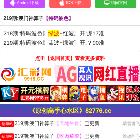
Android下载
IOS下载
访问官网
219期:澳门神算子
【特码波色】
218期:特码波色〖
绿波
+红波〗开:虎17准
219期:特码波色〖蓝波+绿波〗开:？00准
点击【返回首页】查看更多资料
《原创高手心水区》82776.cc
219期:澳门神算子
【天地生肖】
已更新
瑞雪纷飞
精华帖
219期:澳门神算子
【吃肉草菜】
已更新
跳动的心
精华帖