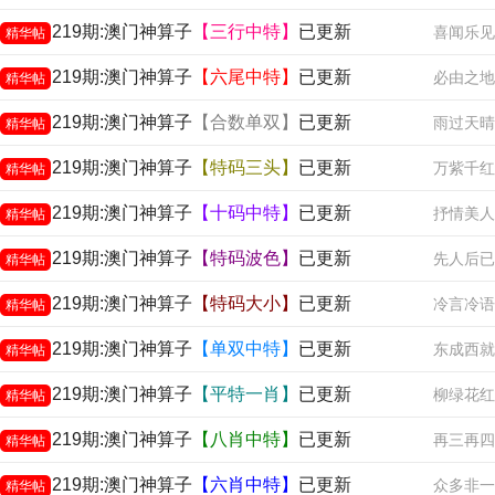
219期:澳门神算子
【三行中特】
已更新
喜闻乐见
精华帖
219期:澳门神算子
【六尾中特】
已更新
必由之地
精华帖
219期:澳门神算子
【合数单双】
已更新
雨过天晴
精华帖
219期:澳门神算子
【特码三头】
已更新
万紫千红
精华帖
219期:澳门神算子
【十码中特】
已更新
抒情美人
精华帖
219期:澳门神算子
【特码波色】
已更新
先人后已
精华帖
219期:澳门神算子
【特码大小】
已更新
冷言冷语
精华帖
219期:澳门神算子
【单双中特】
已更新
东成西就
精华帖
219期:澳门神算子
【平特一肖】
已更新
柳绿花红
精华帖
219期:澳门神算子
【八肖中特】
已更新
再三再四
精华帖
219期:澳门神算子
【六肖中特】
已更新
众多非一
精华帖